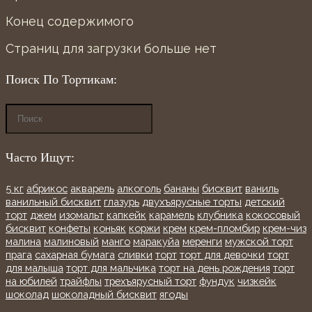
Конец содержимого
Страниц для загрузки больше нет
Поиск По Тортикам:
Часто Ищут:
5 кг
абрикос
акварель
алкоголь
бананы
бисквит
ваниль
ванильный бисквит
глазурь
двухъярусные торты
детский
торт
джем
изомальт
капкейк
карамель
клубника
кокосовый
бисквит
конфеты
коньяк
коржи
крем
крем-пломбир
крем-чиз
малина
малиновый
манго
маракуйа
меренги
мужской торт
прага
сахарная бумага
сливки
торт
торт для девочки
торт
для малыша
торт для мальчика
торт на день рождения
торт
на юбилей
трайфлы
трехъярусный торт
фундук
чизкейк
шоколад
шоколадный бисквит
ягоды