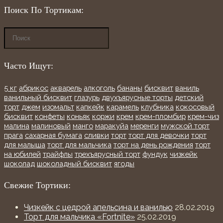
Поиск По Тортикам:
Часто Ищут:
5 кг
абрикос
акварель
алкоголь
бананы
бисквит
ваниль
ванильный бисквит
глазурь
двухъярусные торты
детский
торт
джем
изомальт
капкейк
карамель
клубника
кокосовый
бисквит
конфеты
коньяк
коржи
крем
крем-пломбир
крем-чиз
малина
малиновый
манго
маракуйа
меренги
мужской торт
прага
сахарная бумага
сливки
торт
торт для девочки
торт
для малыша
торт для мальчика
торт на день рождения
торт
на юбилей
трайфлы
трехъярусный торт
фундук
чизкейк
шоколад
шоколадный бисквит
ягоды
Свежие Тортики:
Чизкейк с цедрой апельсина и ванилью
28.02.2019
Торт для мальчика «Fortnite»
25.02.2019