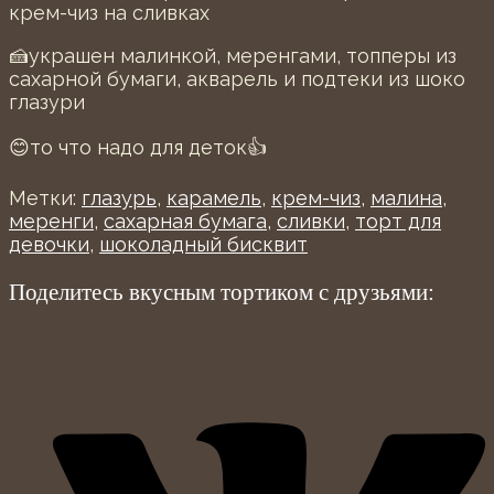
крем-чиз на сливках
🍰украшен малинкой, меренгами, топперы из
сахарной бумаги, акварель и подтеки из шоко
глазури
😊то что надо для деток👍
Метки:
глазурь
,
карамель
,
крем-чиз
,
малина
,
меренги
,
сахарная бумага
,
сливки
,
торт для
девочки
,
шоколадный бисквит
Поделитесь вкусным тортиком с друзьями: