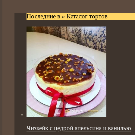
Последние в » Каталог тортов
Чизкейк с цедрой апельсина и ванилью